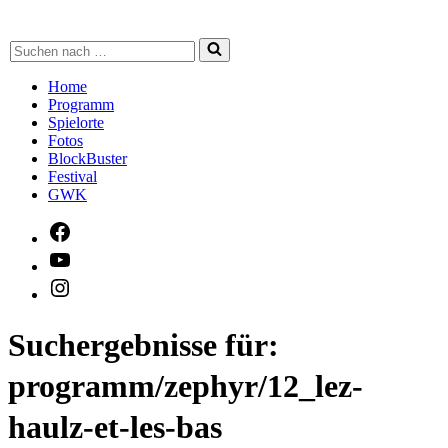
Suchen
nach …
Home
Programm
Spielorte
Fotos
BlockBuster
Festival
GWK
Suchergebnisse für:
programm/zephyr/12_lez-
haulz-et-les-bas