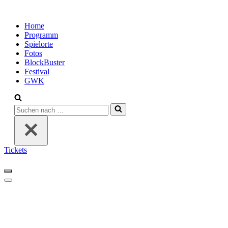
Home
Programm
Spielorte
Fotos
BlockBuster
Festival
GWK
Suchen
nach …
Tickets
Navigationsmenü
Navigationsmenü