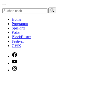
Navigationsmenü
Suchen
nach …
Home
Programm
Spielorte
Fotos
BlockBuster
Festival
GWK