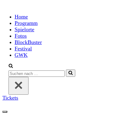
Home
Programm
Spielorte
Fotos
BlockBuster
Festival
GWK
Suchen
nach …
Tickets
Navigationsmenü