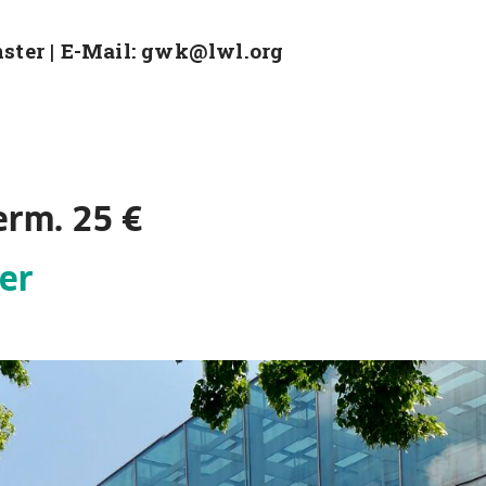
nster | E-Mail: gwk@lwl.org
erm. 25 €
er