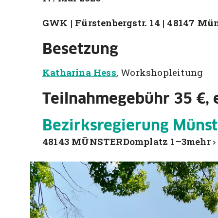
GWK | Fürstenbergstr. 14 | 48147 Mü
Besetzung
Katharina Hess
, Workshopleitung
Teilnahmegebühr 35 €, 
Bezirksregierung Münst
48143
MÜNSTER
Domplatz 1–3
mehr