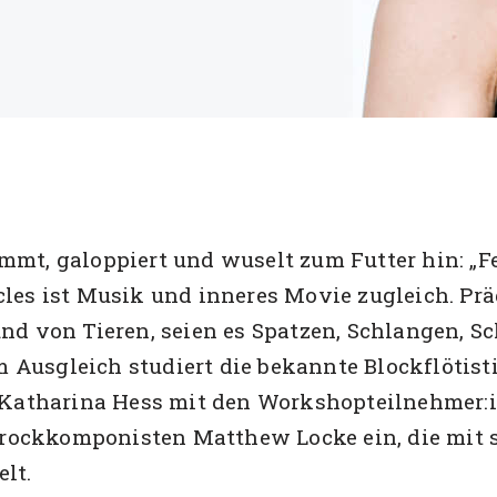
wimmt, galoppiert und wuselt zum Futter hin: „F
es ist Musik und inneres Movie zugleich. Präg
nd von Tieren, seien es Spatzen, Schlangen, S
usgleich studiert die bekannte Blockflötist
 Katharina Hess mit den Workshopteilnehmer:in
Barockkomponisten Matthew Locke ein, die mit
lt.