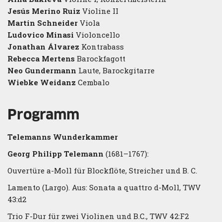
Jesús Merino Ruiz
Violine II
Martin Schneider
Viola
Ludovico Minasi
Violoncello
Jonathan Álvarez
Kontrabass
Rebecca Mertens
Barockfagott
Neo Gundermann
Laute, Barockgitarre
Wiebke Weidanz
Cembalo
Programm
Telemanns Wunderkammer
Georg Philipp Telemann
(1681–1767):
Ouvertüre a-Moll für Blockflöte, Streicher und B. C.
Lamento (Largo). Aus: Sonata a quattro d-Moll, TWV
43:d2
Trio F-Dur für zwei Violinen und B.C., TWV 42:F2