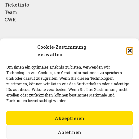
Ticketinfo
Team
GWK
Veranstalter
Cookie-Zustimmung
verwalten
Um Ihnen ein optimales Erlebnis zu bieten, verwenden wir
Newsletter & Social Media
Technologien wie Cookies, um Geräteinformationen zu speichern
und/oder darauf zuzugreifen. Wenn Sie diesen Technologien
Newsletter
zustimmen, können wir Daten wie das Surfverhalten oder eindeutige
IDs auf dieser Website verarbeiten. Wenn Sie Ihre Zustimmung nicht
erteilen oder zurückziehen, können bestimmte Merkmale und
Funktionen beeinträchtigt werden.
In Kooperation mit dem Münsterland.
Akzeptieren
Ablehnen