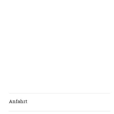
Anfahrt
Parkmöglichkeiten sind direkt am